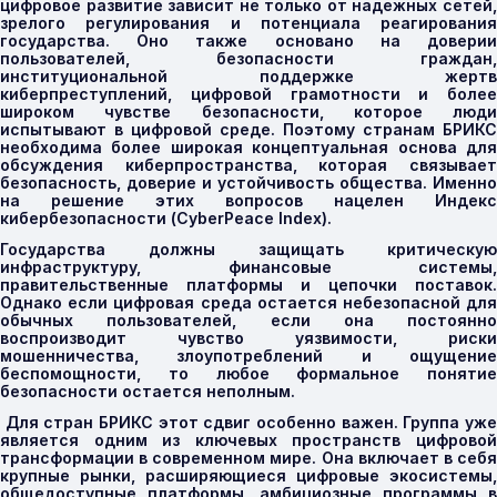
цифровое развитие зависит не только от надежных сетей,
зрелого регулирования и потенциала реагирования
государства. Оно также основано на доверии
пользователей, безопасности граждан,
институциональной поддержке жертв
киберпреступлений, цифровой грамотности и более
широком чувстве безопасности, которое люди
испытывают в цифровой среде. Поэтому странам БРИКС
необходима более широкая концептуальная основа для
обсуждения киберпространства, которая связывает
безопасность, доверие и устойчивость общества. Именно
на решение этих вопросов нацелен Индекс
кибербезопасности (
CyberPeace
Index
)
.
Государства должны защищать критическую
инфраструктуру, финансовые системы,
правительственные платформы и цепочки поставок.
Однако если цифровая среда остается небезопасной для
обычных пользователей, если она постоянно
воспроизводит чувство уязвимости, риски
мошенничества, злоупотреблений и ощущение
беспомощности, то любое формальное понятие
безопасности остается неполным.
Для стран БРИКС этот сдвиг особенно важен. Группа уж
является одним из ключевых пространств цифровой
трансформации в современном мире. Она включает в себя
крупные рынки, расширяющиеся цифровые экосистемы,
общедоступные платформы, амбициозные программы в