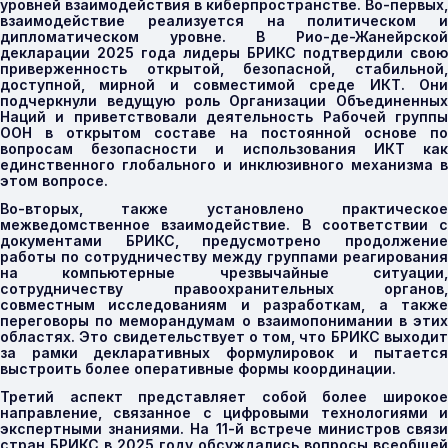
уровней взаимодействия в киберпространстве. Во-первых,
взаимодействие реализуется на политическом и
дипломатическом уровне. В Рио-де-Жанейрской
декларации 2025 года лидеры БРИКС подтвердили свою
приверженность открытой, безопасной, стабильной,
доступной, мирной и совместимой среде ИКТ. Они
подчеркнули ведущую роль Организации Объединенных
Наций и приветствовали деятельность Рабочей группы
ООН в открытом составе на постоянной основе по
вопросам безопасности и использования ИКТ как
единственного глобального и инклюзивного механизма в
этом вопросе.
Во-вторых, также установлено практическое
межведомственное взаимодействие. В соответствии с
документами БРИКС, предусмотрено продолжение
работы по сотрудничеству между группами реагирования
на компьютерные чрезвычайные ситуации,
сотрудничеству правоохранительных органов,
совместным исследованиям и разработкам, а также
переговоры по меморандумам о взаимопонимании в этих
областях. Это свидетельствует о том, что БРИКС выходит
за рамки декларативных формулировок и пытается
выстроить более оперативные формы координации.
Третий аспект представляет собой более широкое
направление, связанное с цифровыми технологиями и
экспертными знаниями. На 11-й встрече министров связи
стран БРИКС в 2025 году обсуждались вопросы всеобщей