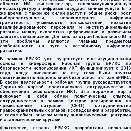
области ИИ, финтех-сектор, телекоммуникационную
инфраструктуру и цифровые государственные услуги. В то
же время, с такой же силой растут и общие риски: рост
киберпреступности, неравномерная цифровая
грамотность, уязвимость пользователей, нехватка
квалифицированного персонала и институциональные
разрывы между скоростью цифровизации и развитием
защитных механизмов. Для многих стран Глобального Юга
эти проблемы являются главным предметом
озабоченности на пути к устойчивому цифровому
развитию.
В рамках БРИКС уже существует институциональная
основа в киберсфере. Рабочая группа БРИКС по
безопасности использования ИКТ функционирует с 2013
года, когда дискуссии на эту тему были начаты
советниками по национальной безопасности стран БРИКС.
В своей деятельности рабочая группа руководствуется
Дорожной картой практического сотрудничества в
обеспечении безопасности ИКТ. Эта дорожная карта
включает в себя обмен политическим опытом,
сотрудничество в рамках Центров реагирования на
чрезвычайные ситуации (
CERT
), сотрудничеств
правоохранительных органов, исследования и разработки,
а также обмен опытом между аналитическими центрами
и академическими кругами.
Фактически, страны БРИКС разработали несколько