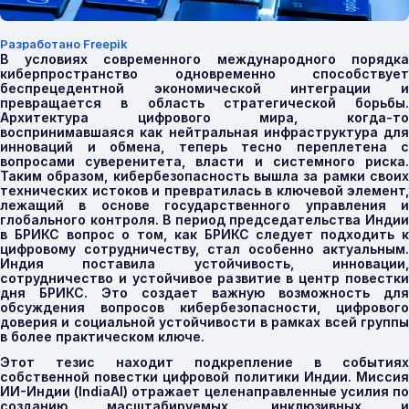
Разработано Freepik
В условиях современного международного порядка
киберпространство одновременно способствует
беспрецедентной экономической интеграции и
превращается в область стратегической борьбы.
Архитектура цифрового мира, когда-то
воспринимавшаяся как нейтральная инфраструктура для
инноваций и обмена, теперь тесно переплетена с
вопросами суверенитета, власти и системного риска.
Таким образом, кибербезопасность вышла за рамки своих
технических истоков и превратилась в ключевой элемент,
лежащий в основе государственного управления и
глобального контроля. В период председательства Индии
в БРИКС вопрос о том, как БРИКС следует подходить к
цифровому сотрудничеству, стал особенно актуальным.
Индия поставила устойчивость, инновации,
сотрудничество и устойчивое развитие в центр повестки
дня БРИКС. Это создает важную возможность для
обсуждения вопросов кибербезопасности, цифрового
доверия и социальной устойчивости в рамках всей группы
в более практическом ключе.
Этот тезис находит подкрепление в событиях
собственной повестки цифровой политики Индии. Миссия
ИИ-Индии (
IndiaAI
)
отражает целенаправленные усилия п
созданию масштабируемых, инклюзивных и