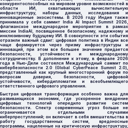
конкурентоспособных на мировом уровне возможностей в
области ИИ, охватывающих вычислительную
инфраструктуру, наборы данных, исследования и
инновационные экосистемы. В 2026 году Индия также
принимала у себя саммит
India
AI
Impact
Summit
2026
,
флагманское международное мероприятие в рамках
миссии
IndiaAI
, посвященное безопасному, надежному 
инклюзивному будущему ИИ. В совокупности эти события
отразили важный сдвиг: цифровая политика в Индии все
чаще формируется через призму инфраструктуры и
инноваций, при этом все большее значение придается
безопасности, устойчивости и международному
сотрудничеству. В дополнение к этому, в феврале 2026
года в Нью-Дели состоялся Международный саммит по
кибербезопасности 2.0 (
Global
CyberPeace
Summit
2.0
)
представленный как крупный многосторонний форум по
вопросам доверия, безопасности, цифровой
устойчивости, кибердипломатии и всеобъемлющего
ответственного цифрового управления.
Быстрая цифровая трансформация особенно важна для
развивающихся экономик, где ускоренное внедрение
цифровых технологий опередило развитие систем
безопасности. Спектр современных угроз больше не
ограничивается отдельными случаями
киберпреступлений; он включает в себя вмешательства в
работу государственных систем, вредоносные
программы, нацеленные на критическую инфраструктуру,