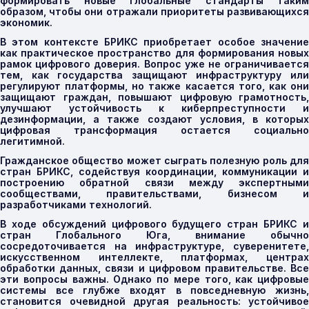
формировать новые глобальные стандарты таким
образом, чтобы они отражали приоритеты развивающихся
экономик.
В этом контексте БРИКС приобретает особое значение
как практическое пространство для формирования новых
рамок цифрового доверия. Вопрос уже не ограничивается
тем, как государства защищают инфраструктуру или
регулируют платформы, но также касается того, как они
защищают граждан, повышают цифровую грамотность,
улучшают устойчивость к киберпреступности и
дезинформации, а также создают условия, в которых
цифровая трансформация остается социально
легитимной.
Гражданское общество может сыграть полезную роль для
стран БРИКС, содействуя координации, коммуникации и
построению обратной связи между экспертными
сообществами, правительствами, бизнесом и
разработчиками технологий.
В ходе обсуждений цифрового будущего стран БРИКС и
стран Глобального Юга, внимание обычно
сосредоточивается на инфраструктуре, суверенитете,
искусственном интеллекте, платформах, центрах
обработки данных, связи и цифровом правительстве. Все
эти вопросы важны. Однако по мере того, как цифровые
системы все глубже входят в повседневную жизнь,
становится очевидной другая реальность: устойчивое