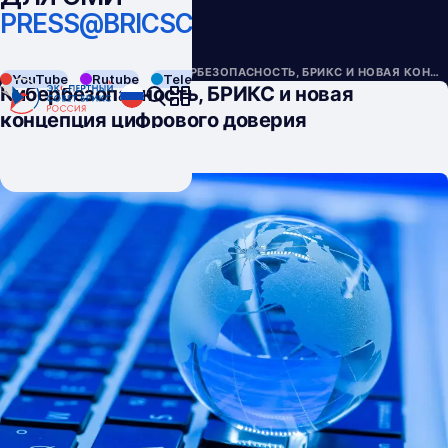
PRESS@BRICSCOUNCIL.RU
НАЗАД
АНАЛИТИКА
КИБЕРБЕЗОПАСНОСТЬ, БРИКС И НОВАЯ КОНЦЕПЦИЯ ЦИФРОВОГО ДОВЕРИЯ
YouTube
Rutube
Telegram
VK
Кибербезопасность, БРИКС и новая
концепция цифрового доверия