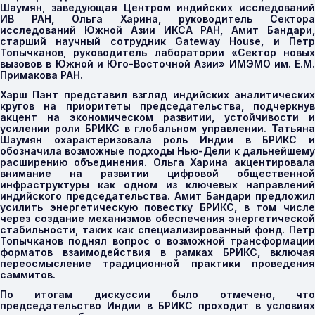
Шаумян, заведующая Центром индийских исследований
ИВ РАН, Ольга Харина, руководитель Сектора
исследований Южной Азии ИКСА РАН, Амит Бандари,
старший научный сотрудник Gateway House, и Петр
Топычканов, руководитель лаборатории «Сектор новых
вызовов в Южной и Юго-Восточной Азии» ИМЭМО им. Е.М.
Примакова РАН.
Харш Пант представил взгляд индийских аналитических
кругов на приоритеты председательства, подчеркнув
акцент на экономическом развитии, устойчивости и
усилении роли БРИКС в глобальном управлении. Татьяна
Шаумян охарактеризовала роль Индии в БРИКС и
обозначила возможные подходы Нью-Дели к дальнейшему
расширению объединения. Ольга Харина акцентировала
внимание на развитии цифровой общественной
инфраструктуры как одном из ключевых направлений
индийского председательства. Амит Бандари предложил
усилить энергетическую повестку БРИКС, в том числе
через создание механизмов обеспечения энергетической
стабильности, таких как специализированный фонд. Петр
Топычканов поднял вопрос о возможной трансформации
форматов взаимодействия в рамках БРИКС, включая
переосмысление традиционной практики проведения
саммитов.
По итогам дискуссии было отмечено, что
председательство Индии в БРИКС проходит в условиях