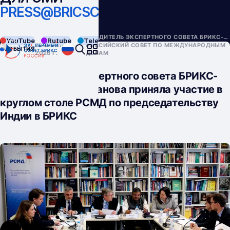
PRESS@BRICSCOUNCIL.RU
НАЗАД
СОБЫТИЯ
РУКОВОДИТЕЛЬ ЭКСПЕРТНОГО СОВЕТА БРИКС-РОССИЯ ВИКТОРИЯ ПАНОВА ПРИНЯЛА УЧАСТИЕ В КРУГЛОМ СТОЛЕ РСМД ПО ПРЕДСЕДАТЕЛЬСТВУ ИНДИИ В БРИКС
YouTube
Rutube
Telegram
VK
16 АПРЕЛЯ
РОССИЙСКИЙ СОВЕТ ПО МЕЖДУНАРОДНЫМ
СОБЫТИЯ
2026 Г.
ДЕЛАМ
Руководитель Экспертного совета БРИКС-
Россия Виктория Панова приняла участие в
круглом столе РСМД по председательству
Индии в БРИКС