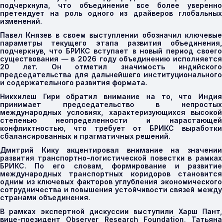
подчеркнула, что объединение все более уверенно
претендует на роль одного из драйверов глобальных
изменений.
Павел Князев в своем выступлении обозначил ключевые
параметры текущего этапа развития объединения,
подчеркнув, что БРИКС вступает в новый период своего
существования — в 2026 году объединению исполняется
20 лет. Он отметил значимость индийского
председательства для дальнейшего институционального
и содержательного развития формата.
Никхилеш Гири обратил внимание на то, что Индия
принимает председательство в непростых
международных условиях, характеризующихся высокой
степенью неопределенности и нарастающей
конфликтностью, что требует от БРИКС выработки
сбалансированных и прагматичных решений.
Дмитрий Кику акцентировал внимание на значении
развития транспортно-логистической повестки в рамках
БРИКС. По его словам, формирование и развитие
международных транспортных коридоров становится
одним из ключевых факторов углубления экономического
сотрудничества и повышения устойчивости связей между
странами объединения.
В рамках экспертной дискуссии выступили Харш Пант,
вице-президент Observer Research Foundation, Татьяна